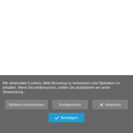
Wir verwenden Cookies, Web-Browsing zu verbessern und Statistiken zu
erhalten. Wenn Sie weitersuchen, sollten Sie akzeptieren wir seine
Verwendung. .
Weitere informationen
Konfigurieren
Ablehnen
Bestätigen