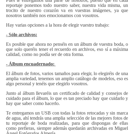
Pues te entregamos una parte de nosotros, puesto que en cada
reportaje ponemos todo nuestro saber, nuestra vida misma, un
trocito de nuestro corazón va en vuestras imágenes, ya que
nosotros también nos emocionamos con vosotros.
Hay varias opciones a la hora de elegir vuestro trabajo:
- Sólo archivos:
Es posible que ahora no penséis en un álbum de vuestra boda, o
que solo queréis tener el recuerdo en archivos, eso sí a máxima
calidad, como no podía ser de otra forma.
- Álbum encuadernado:
El álbum de fotos, varios tamaños para elegir, lo elegiréis de una
amplia variedad, tenemos un amplio catálogo de modelos, eso es
algo personal y tenéis que elegirlo vosotros.
Junto al álbum llevaréis un certificado de calidad y consejos de
cuidado para el álbum, lo que es tan preciado hay que cuidarlo y
hay que saber como hacerlo.
Te entregamos un USB con todas la fotos retocadas y sin marca
de agua, ahí tendrás una amplia selección de las mejores fotos de
tu reportaje de boda realizadas, para que dispongas de ellas
como prefieras, siempre además quedarán archivadas en Miguel
Ángel Fotógrafos Almería.