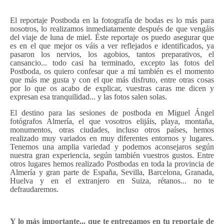
El reportaje Postboda en la fotografía de bodas es lo más para
nosotros, lo realizamos inmediatamente después de que vengáis
del viaje de luna de miel. Éste reportaje os puedo asegurar que
es en el que mejor os váis a ver reflejados e identificados, ya
pasaron los nervios, los agobios, tantos preparativos, el
cansancio... todo casi ha terminado, excepto las fotos del
Postboda, os quiero confesar que a mí también es el momento
que más me gusta y con el que más disfruto, entre otras cosas
por lo que os acabo de explicar, vuestras caras me dicen y
expresan esa tranquilidad... y las fotos salen solas.
El destino para las sesiones de postboda en Miguel Ángel
fotógrafos Almería, el que vosotros elijáis, playa, montaña,
monumentos, otras ciudades, incluso otros países, hemos
realizado muy variados en muy diferentes entornos y lugares.
Tenemos una amplia variedad y podemos aconsejaros según
nuestra gran experiencia, según también vuestros gustos. Entre
otros lugares hemos realizado Postbodas en toda la provincia de
Almería y gran parte de España, Sevilla, Barcelona, Granada,
Huelva y en el extranjero en Suiza, rétanos... no te
defraudaremos.
Y lo más importante... que te entregamos en tu reportaje de