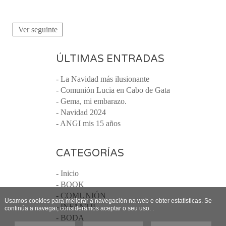
Ver seguinte
ÚLTIMAS ENTRADAS
- La Navidad más ilusionante
- Comunión Lucia en Cabo de Gata
- Gema, mi embarazo.
- Navidad 2024
- ANGI mis 15 años
CATEGORÍAS
- Inicio
- BOOK
- COMUNIÓN
Usamos cookies para mellorar a navegación na web e obter estatísticas. Se
- INFANTIL
continúa a navegar, consideramos aceptar o seu uso. .
- BODA