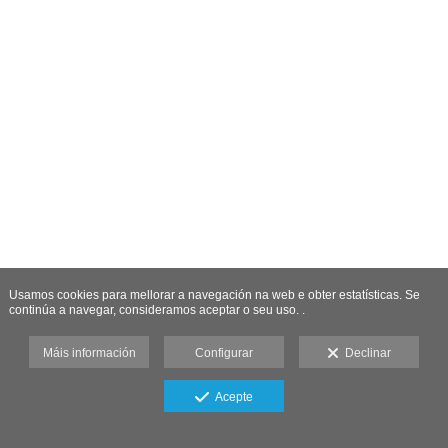
Usamos cookies para mellorar a navegación na web e obter estatísticas. Se
continúa a navegar, consideramos aceptar o seu uso. .
Máis información
Configurar
Declinar
Acepte