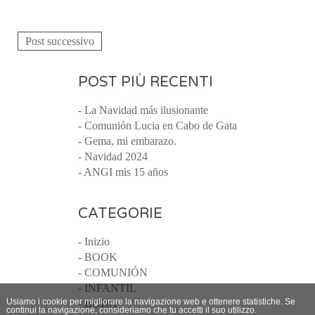
Post successivo
POST PIÙ RECENTI
- La Navidad más ilusionante
- Comunión Lucia en Cabo de Gata
- Gema, mi embarazo.
- Navidad 2024
- ANGI mis 15 años
CATEGORIE
- Inizio
- BOOK
- COMUNIÓN
- INFANTIL
Usiamo i cookie per migliorare la navigazione web e ottenere statistiche. Se
- BODA
continui la navigazione, consideriamo che tu accetti il suo utilizzo.