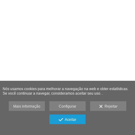
Nós usamos cookies para melhorar a navegação na web e obter estatísticas.
Se você continuar a navegar, consideramos aceitar seu uso. .
Mais informação
Configurar
Rejeitar
Aceitar