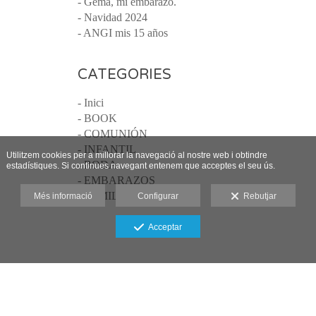
- Gema, mi embarazo.
- Navidad 2024
- ANGI mis 15 años
CATEGORIES
- Inici
- BOOK
- COMUNIÓN
- INFANTIL
Utilitzem cookies per a millorar la navegació al nostre web i obtindre
- BODA
estadístiques. Si continues navegant entenem que acceptes el seu ús.
- EMBARAZOS
- FAMILIAS
Més informació
Configurar
Rebutjar
Acceptar