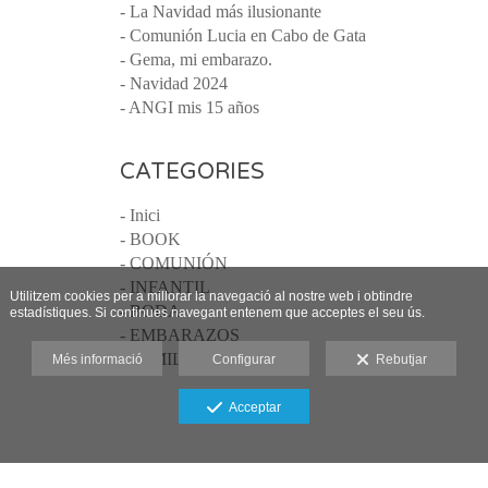
- La Navidad más ilusionante
- Comunión Lucia en Cabo de Gata
- Gema, mi embarazo.
- Navidad 2024
- ANGI mis 15 años
CATEGORIES
- Inici
- BOOK
- COMUNIÓN
- INFANTIL
Utilitzem cookies per a millorar la navegació al nostre web i obtindre
- BODA
estadístiques. Si continues navegant entenem que acceptes el seu ús.
- EMBARAZOS
- FAMILIAS
Més informació
Configurar
Rebutjar
Acceptar