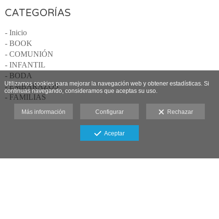
CATEGORÍAS
- Inicio
- BOOK
- COMUNIÓN
- INFANTIL
- BODA
Utilizamos cookies para mejorar la navegación web y obtener estadísticas. Si
- EMBARAZOS
continuas navegando, consideramos que aceptas su uso.
- FAMILIAS
Más información
Configurar
Rechazar
Aceptar
Miguel Ángel Fotógrafos Almería · 607396945
Aviso legal