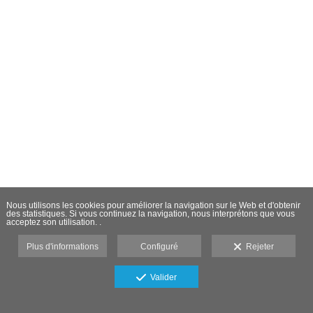
Nous utilisons les cookies pour améliorer la navigation sur le Web et d'obtenir
des statistiques. Si vous continuez la navigation, nous interprétons que vous
acceptez son utilisation. .
Plus d'informations
Configuré
Rejeter
Valider