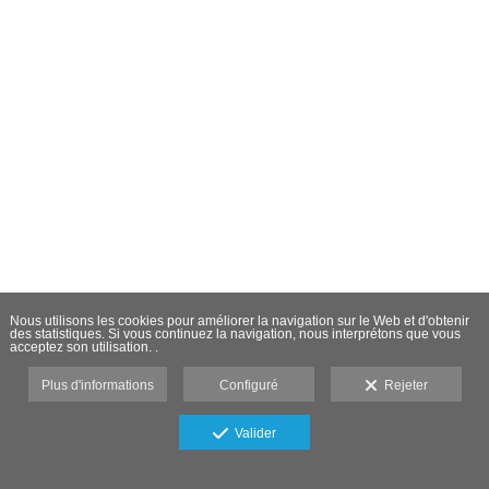
Nous utilisons les cookies pour améliorer la navigation sur le Web et d'obtenir
des statistiques. Si vous continuez la navigation, nous interprétons que vous
acceptez son utilisation. .
Plus d'informations
Configuré
Rejeter
Valider