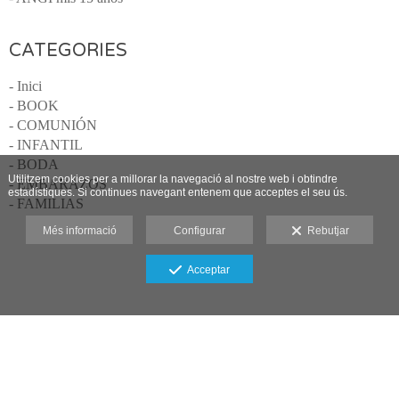
CATEGORIES
- Inici
- BOOK
- COMUNIÓN
- INFANTIL
- BODA
Utilitzem cookies per a millorar la navegació al nostre web i obtindre
- EMBARAZOS
estadístiques. Si continues navegant entenem que acceptes el seu ús.
- FAMILIAS
Més informació
Configurar
Rebutjar
Acceptar
Miguel Ángel Fotógrafos Almería · 607396945