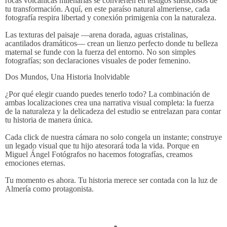
rocas volcánicas milenarias se convierten en testigos silenciosos de
tu transformación. Aquí, en este paraíso natural almeriense, cada
fotografía respira libertad y conexión primigenia con la naturaleza.
Las texturas del paisaje —arena dorada, aguas cristalinas,
acantilados dramáticos— crean un lienzo perfecto donde tu belleza
maternal se funde con la fuerza del entorno. No son simples
fotografías; son declaraciones visuales de poder femenino.
Dos Mundos, Una Historia Inolvidable
¿Por qué elegir cuando puedes tenerlo todo? La combinación de
ambas localizaciones crea una narrativa visual completa: la fuerza
de la naturaleza y la delicadeza del estudio se entrelazan para contar
tu historia de manera única.
Cada click de nuestra cámara no solo congela un instante; construye
un legado visual que tu hijo atesorará toda la vida. Porque en
Miguel Ángel Fotógrafos no hacemos fotografías, creamos
emociones eternas.
Tu momento es ahora. Tu historia merece ser contada con la luz de
Almería como protagonista.