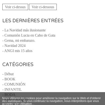
Voir ci-dessus
Voir ci-dessous
LES DERNIÈRES ENTRÉES
- La Navidad más ilusionante
- Comunión Lucia en Cabo de Gata
- Gema, mi embarazo.
- Navidad 2024
- ANGI mis 15 años
CATÉGORIES
- Début
- BOOK
- COMUNIÓN
- INFANTIL
- BODA
Nous utilisons les cookies pour améliorer la navigation sur le Web et d'obtenir
- EMBARAZOS
des statistiques. Si vous continuez la navigation, nous interprétons que vous
acceptez son utilisation. .
- FAMILIAS